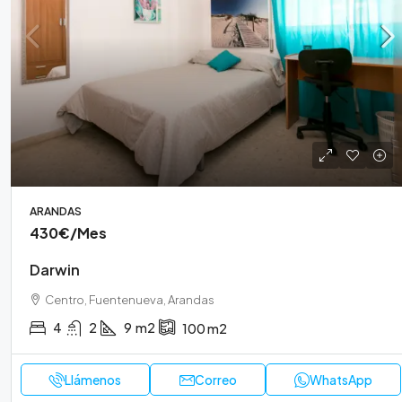
420€
/Me
Becquer
ARANDAS
Cartuja, R
430€
/Mes
3
1
ROSALIA
Darwin
Centro, Fuentenueva, Arandas
4
2
9
m2
100
m2
Llámenos
Correo
WhatsApp