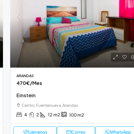
ARANDAS
470€
/Mes
Einstein
Centro, Fuentenueva, Arandas
4
2
12
m2
100
m2
Llámenos
Correo
WhatsApp