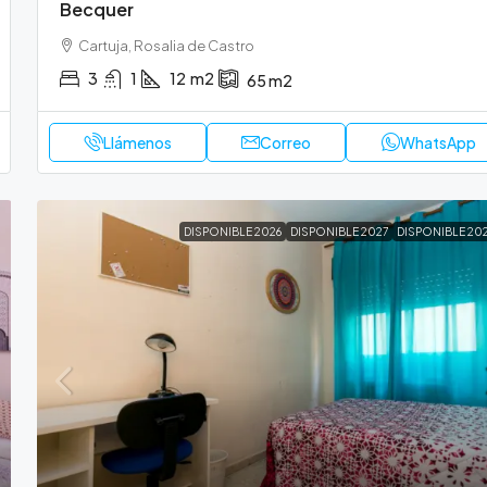
Becquer
Cartuja, Rosalia de Castro
3
1
12
m2
65
m2
Llámenos
Correo
WhatsApp
DISPONIBLE 2026
DISPONIBLE 2027
DISPONIBLE 20