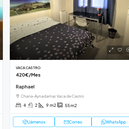
s
420€
/Mes
Irving
VACA CASTRO
osalia de Castro
Centro, Fuentenueva, Trabuco
420€
/Mes
12
m2
3
1
10,3
m2
65
m2
45
TRABUCO BAJO
Raphael
Chana-Aynadamar, Vaca de Castro
4
2
9
m2
55
m2
Llámenos
Correo
WhatsApp