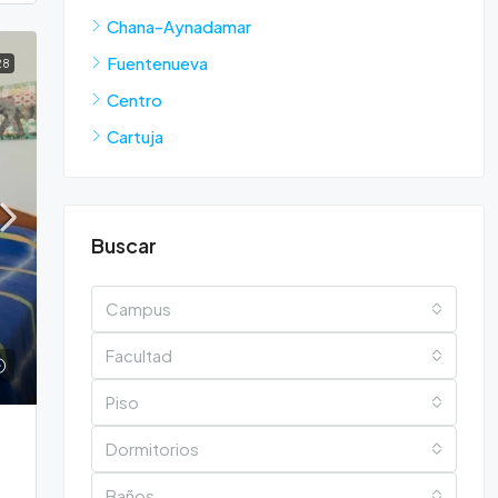
Chana-Aynadamar
Fuentenueva
28
Centro
Cartuja
Buscar
Campus
Facultad
Piso
Dormitorios
Baños