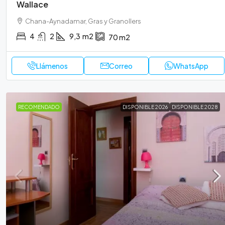
Wallace
Chana-Aynadamar, Gras y Granollers
4
2
9,3
m2
70
m2
Llámenos
Correo
WhatsApp
RECOMENDADO
DISPONIBLE 2026
DISPONIBLE 2028