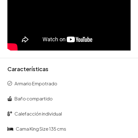
Características
Armario Empotrado
Baño compartido
Calefacción individual
Cama King Size 135 cms