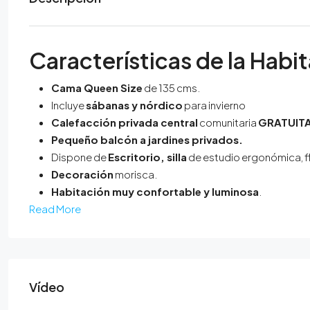
Características de la Habi
Cama Queen Size
de 135 cms.
Incluye
sábanas y nórdico
para invierno
Calefacción privada central
comunitaria
GRATUIT
Pequeño balcón a jardines privados.
Dispone de
Escritorio, silla
de estudio ergonómica, fl
Decoración
morisca.
Habitación muy confortable y luminosa
.
Read More
Vídeo