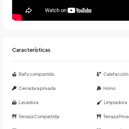
Características
Baño compartido
Calefacción 
Cerradura privada
Horno
Lavadora
Limpiadora
Terraza Compartida
Terraza Priv