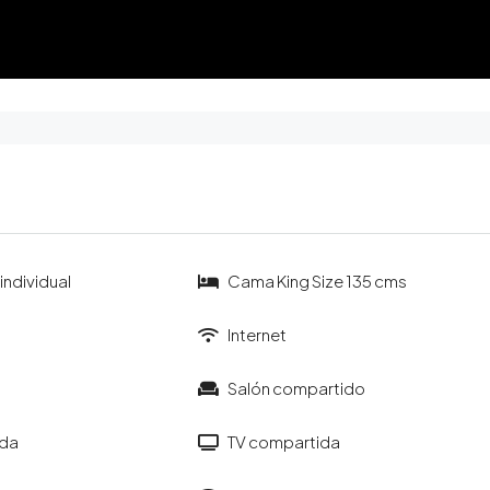
individual
Cama King Size 135 cms
Internet
Salón compartido
ada
TV compartida