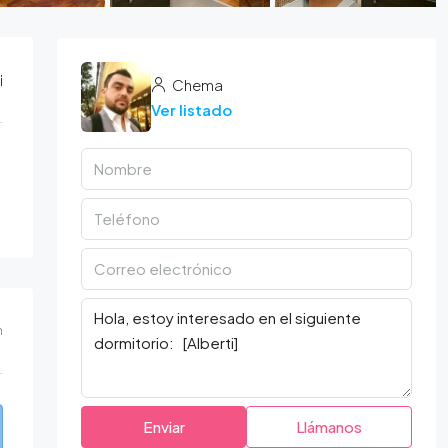
i
Chema
Ver listado
m
Enviar
Llámanos