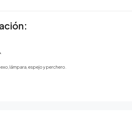
tación:
A
.
exo, lámpara, espejo y perchero.