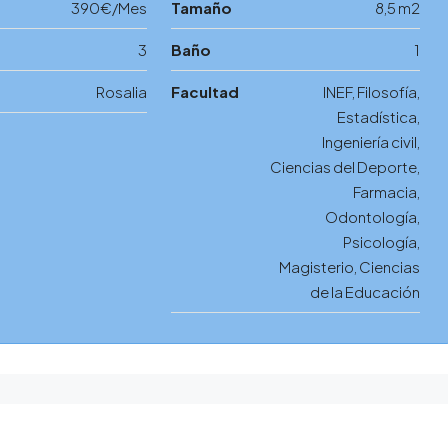
390€/Mes
Tamaño
8,5 m2
3
Baño
1
Rosalia
Facultad
INEF, Filosofía,
Estadística,
Ingeniería civil,
Ciencias del Deporte,
Farmacia,
Odontología,
Psicología,
Magisterio, Ciencias
de la Educación