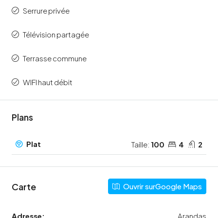
Serrure privée
Télévision partagée
Terrasse commune
WIFI haut débit
Plans
Plat
Taille:
100
4
2
Carte
Ouvrir surGoogle Maps
Adresse:
Arandas