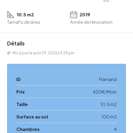
10.5 m2
2019
Tamaño de área
Année de rénovation
Détails
Mis à jour le août 29, 2024 à 9:29 pm
ID
Flamand
Prix
420€/Mois
Taille
10.5 m2
Surface au sol
100 m2
Chambres
4