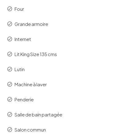
Four
Grande armoire
Internet
Lit King Size 135 cms
Lutin
Machine à laver
Penderie
Salle de bain partagée
Salon commun