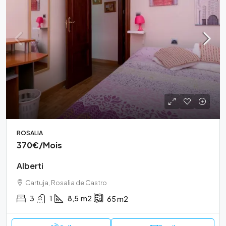
ROSALIA
370€
/Mois
Alberti
Cartuja, Rosalia de Castro
3
1
8,5
m2
65
m2