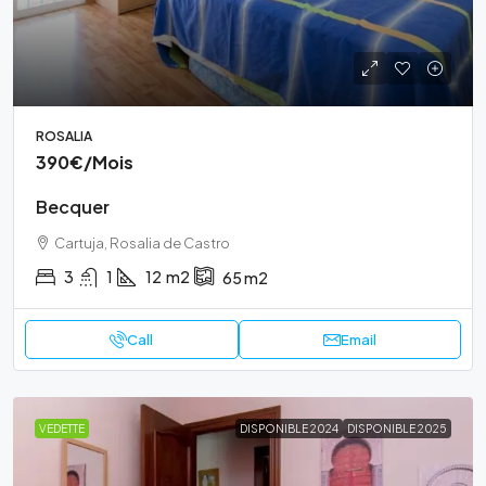
ROSALIA
390€
/Mois
Becquer
Cartuja, Rosalia de Castro
3
1
12
m2
65
m2
Call
Email
VEDETTE
DISPONIBLE 2024
DISPONIBLE 2025