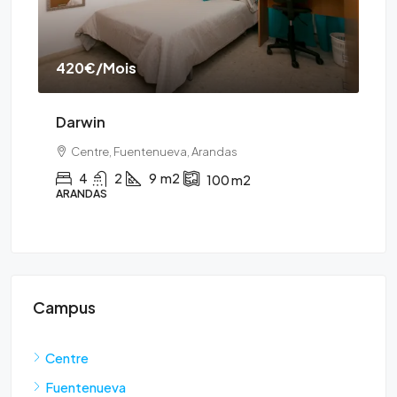
420€
/Mois
37
Darwin
Wa
Centre, Fuentenueva, Arandas
4
2
9
m2
100
m2
ARANDAS
GR
Campus
Centre
Fuentenueva