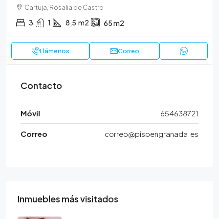
Cartuja, Rosalia de Castro
3
1
8,5
m2
65
m2
Llámenos
Correo
Contacto
Móvil
654638721
Correo
correo@pisoengranada.es
Inmuebles más visitados