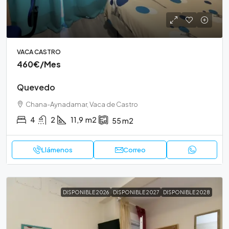
VACA CASTRO
460€
/Mes
Quevedo
Chana-Aynadamar, Vaca de Castro
4
2
11,9
m2
55
m2
Llámenos
Correo
DISPONIBLE 2026
DISPONIBLE 2027
DISPONIBLE 2028