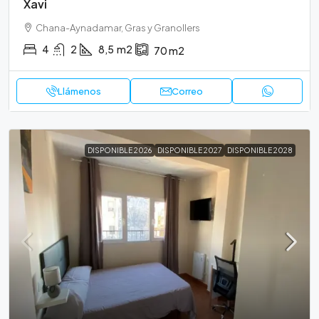
Xavi
Chana-Aynadamar, Gras y Granollers
4
2
8,5
m2
70
m2
Llámenos
Correo
DISPONIBLE 2026
DISPONIBLE 2027
DISPONIBLE 2028