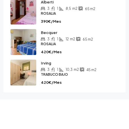
Alberti
3
1
8,5
m2
65
m2
ROSALIA
390€/Mes
Becquer
3
1
12
m2
65
m2
ROSALIA
420€/Mes
Irving
3
1
10,3
m2
45
m2
TRABUCO BAJO
420€/Mes