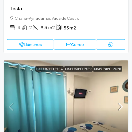
Tesla
Chana-Aynadamar, Vaca de Castro
4
2
9,3
m2
55
m2
Llámenos
Correo
DISPONIBLE 2026
DISPONIBLE 2027
DISPONIBLE 2028