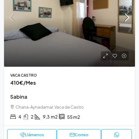
VACA CASTRO
410€
/Mes
Sabina
Chana-Aynadamar, Vaca de Castro
4
2
9,3
m2
55
m2
Llámenos
Correo