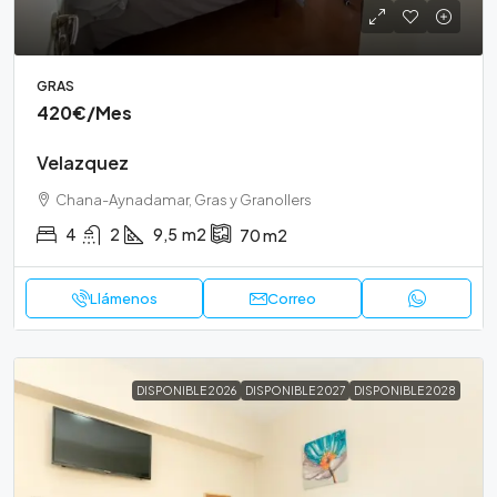
GRAS
420€
/Mes
Velazquez
Chana-Aynadamar, Gras y Granollers
4
2
9,5
m2
70
m2
Llámenos
Correo
DISPONIBLE 2026
DISPONIBLE 2027
DISPONIBLE 2028