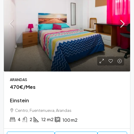
ARANDAS
470€
/Mes
Einstein
Centro, Fuentenueva, Arandas
4
2
12
m2
100
m2