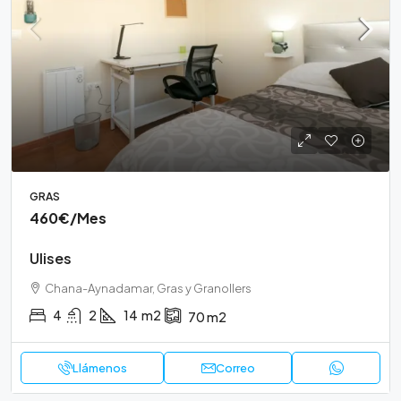
GRAS
460€
/Mes
Ulises
Chana-Aynadamar, Gras y Granollers
4
2
14
m2
70
m2
Llámenos
Correo