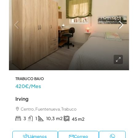
TRABUCO BAJO
420€
/Mes
Irving
Centro, Fuentenueva, Trabuco
3
1
10,3
m2
45
m2
Llámenos
Correo