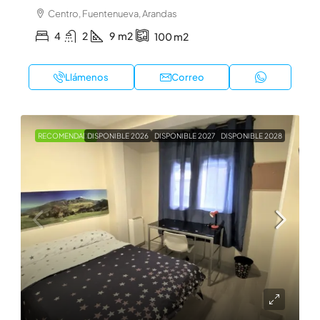
Centro, Fuentenueva, Arandas
4
2
9
m2
100
m2
Llámenos
Correo
RECOMENDADO
DISPONIBLE 2026
DISPONIBLE 2027
DISPONIBLE 2028