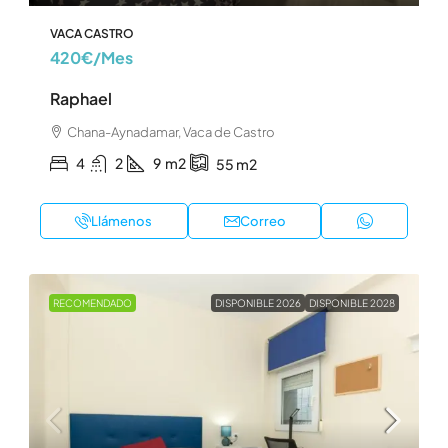
VACA CASTRO
420€
/Mes
Raphael
Chana-Aynadamar, Vaca de Castro
4
2
9
m2
55
m2
Llámenos
Correo
RECOMENDADO
DISPONIBLE 2026
DISPONIBLE 2028