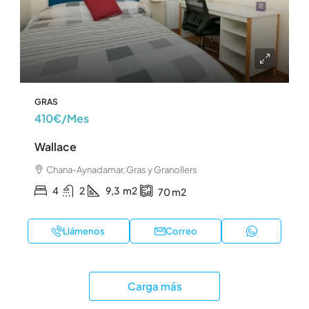
GRAS
410€
/Mes
Wallace
Chana-Aynadamar, Gras y Granollers
4
2
9,3
m2
70
m2
Llámenos
Correo
Carga más